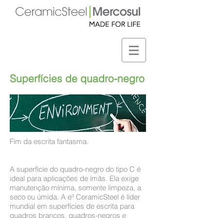
Superfícies de quadro-negro
Fim da escrita fantasma.
A superfície do quadro-negro do tipo C é
ideal para aplicações de ímãs. Ela exige
manutenção mínima, somente limpeza, a
seco ou úmida. A e³ CeramicSteel é líder
mundial em superfícies de escrita para
quadros brancos, quadros-negros e